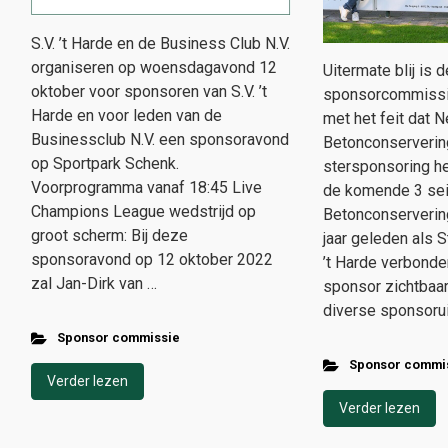
S.V. ’t Harde en de Business Club N.V.
organiseren op woensdagavond 12
Uitermate blij is d
oktober voor sponsoren van S.V. ’t
sponsorcommissie 
Harde en voor leden van de
met het feit dat 
Businessclub N.V. een sponsoravond
Betonconservering
op Sportpark Schenk.
stersponsoring he
Voorprogramma vanaf 18:45 Live
de komende 3 se
Champions League wedstrijd op
Betonconservering
groot scherm: Bij deze
jaar geleden als 
sponsoravond op 12 oktober 2022
’t Harde verbonde
zal Jan-Dirk van …
sponsor zichtbaar
diverse sponsorui
Sponsor commissie
Sponsor commi
Verder lezen
Verder lezen