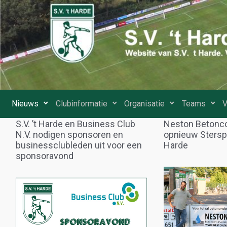
Spring naar de hoofdinhoud
Nieuws
Clubinformatie
Organisatie
Teams
V
S.V. ’t Harde en Business Club
Neston Betonco
N.V. nodigen sponsoren en
opnieuw Sterspon
businessclubleden uit voor een
Harde
sponsoravond