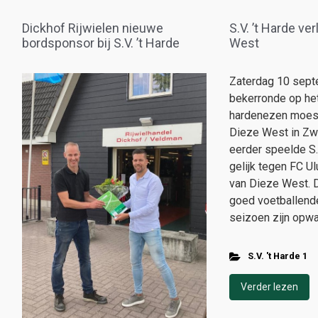
Dickhof Rijwielen nieuwe
S.V. ’t Harde ve
bordsponsor bij S.V. ’t Harde
West
Zaterdag 10 sept
bekerronde op he
hardenezen moest
Dieze West in Zw
eerder speelde S.V
gelijk tegen FC U
van Dieze West. 
goed voetballende
seizoen zijn opwa
S.V. 't Harde 1
Verder lezen