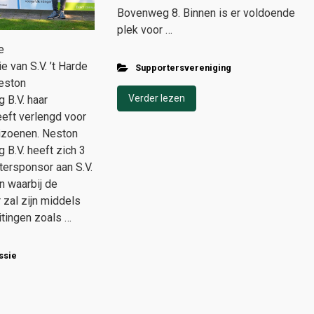
Bovenweg 8. Binnen is er voldoende
plek voor …
e
van S.V. ’t Harde
Supportersvereniging
Neston
Verder lezen
 B.V. haar
eft verlengd voor
izoenen. Neston
 B.V. heeft zich 3
Stersponsor aan S.V.
n waarbij de
 zal zijn middels
tingen zoals …
ssie