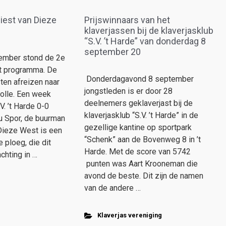
rliest van Dieze
Prijswinnaars van het
klaverjassen bij de klaverjasklub
“S.V. ’t Harde” van donderdag 8
september 20
ember stond de 2e
t programma. De
Donderdagavond 8 september
en afreizen naar
jongstleden is er door 28
olle. Een week
deelnemers geklaverjast bij de
. ’t Harde 0-0
klaverjasklub “S.V. ’t Harde” in de
lu Spor, de buurman
gezellige kantine op sportpark
Dieze West is een
“Schenk” aan de Bovenweg 8 in ’t
 ploeg, die dit
Harde. Met de score van 5742
chting in …
punten was Aart Krooneman die
avond de beste. Dit zijn de namen
van de andere …
Klaverjas vereniging