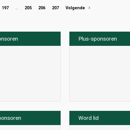
197
…
205
206
207
Volgende
onsoren
Plus-sponsoren
ponsoren
Word lid