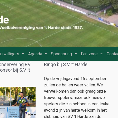
rijwilligers
Agenda
Sponsoring
Fan zone
Conta
nservering BV
Bingo bij S.V. ’t Harde
sor bij S.V. ’t
Op de vrijdagavond 16 september
zullen de ballen weer vallen. We
verwelkomen dan ook graag onze
trouwe spelers, maar ook nieuwe
spelers die zin hebben in een leuke
avond zijn van harte welkom in het
clubhuis van SV ’t Harde aan de