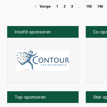
Vorige
1
2
3
…
195
196
Hoofd-sponsoren
Co-sp
Top-sponsoren
Ster-s