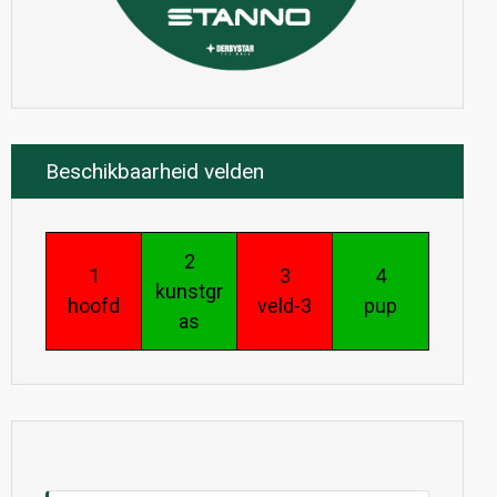
Beschikbaarheid velden
2
1
3
4
kunstgr
hoofd
veld-3
pup
as