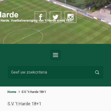
Spring naar de hoofdinhoud
Home
S.V. ’t Harde 18+1
S.V. ’t Harde 18+1