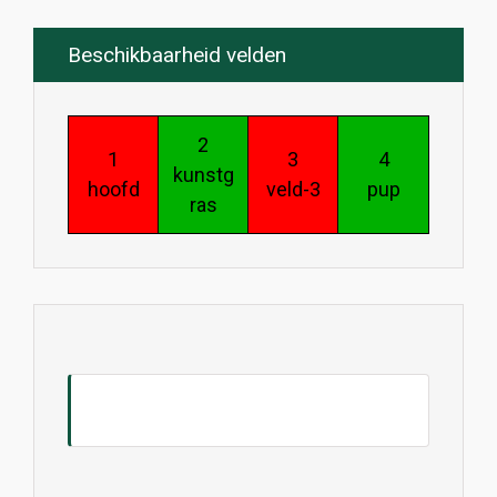
Beschikbaarheid velden
2
1
3
4
kunstg
hoofd
veld-3
pup
ras