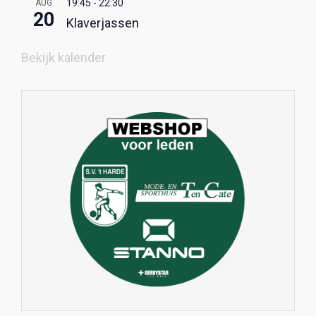
19:45
-
22:30
AUG
20
Klaverjassen
Bekijk kalender