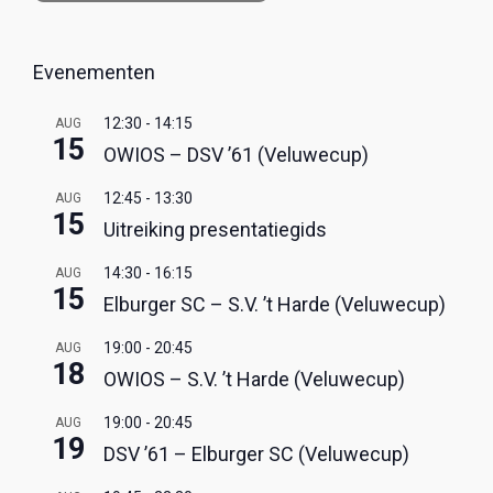
Evenementen
12:30
-
14:15
AUG
15
OWIOS – DSV ’61 (Veluwecup)
12:45
-
13:30
AUG
15
Uitreiking presentatiegids
14:30
-
16:15
AUG
15
Elburger SC – S.V. ’t Harde (Veluwecup)
19:00
-
20:45
AUG
18
OWIOS – S.V. ’t Harde (Veluwecup)
19:00
-
20:45
AUG
19
DSV ’61 – Elburger SC (Veluwecup)