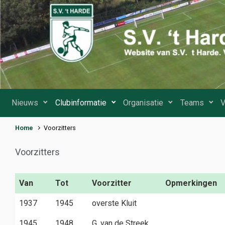
Spring naar de hoofdinhoud
Nieuws
Clubinformatie
Organisatie
Teams
V
Home
Voorzitters
Voorzitters
Van
Tot
Voorzitter
Opmerkingen
1937
1945
overste Kluit
1945
1948
G. van de Streek