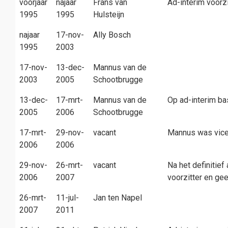
voorjaar
najaar
Frans van
Ad-interim voorzi
1995
1995
Hulsteijn
najaar
17-nov-
Ally Bosch
1995
2003
17-nov-
13-dec-
Mannus van de
2003
2005
Schootbrugge
13-dec-
17-mrt-
Mannus van de
Op ad-interim bas
2005
2006
Schootbrugge
17-mrt-
29-nov-
vacant
Mannus was vice-
2006
2006
29-nov-
26-mrt-
vacant
Na het definitie
2006
2007
voorzitter en ge
26-mrt-
11-jul-
Jan ten Napel
2007
2011