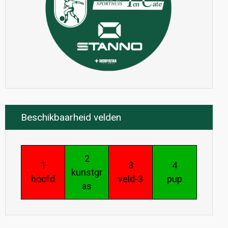
Beschikbaarheid velden
2
1
3
4
kunstgr
hoofd
veld-3
pup
as