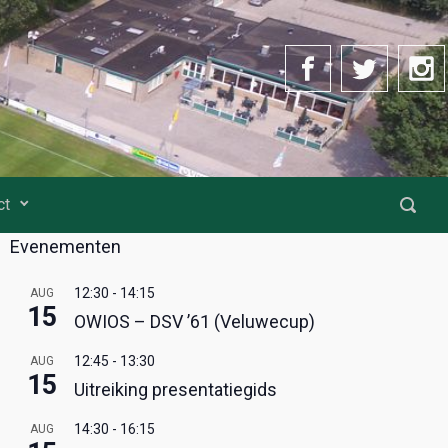
ct
Evenementen
12:30
-
14:15
AUG
15
OWIOS – DSV ’61 (Veluwecup)
12:45
-
13:30
AUG
15
Uitreiking presentatiegids
14:30
-
16:15
AUG