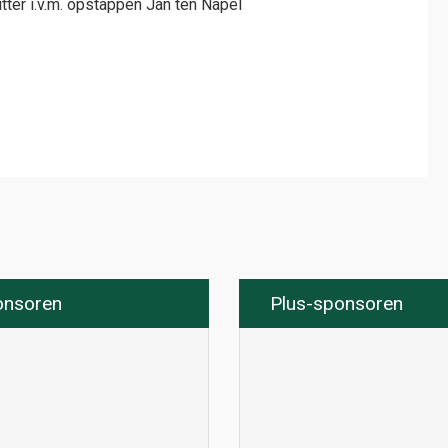
tter i.v.m. opstappen Jan ten Napel
onsoren
Plus-sponsoren