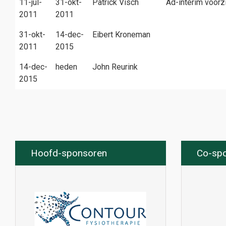
11-jul-
31-okt-
Patrick Visch
Ad-interim voorzi
2011
2011
31-okt-
14-dec-
Eibert Kroneman
2011
2015
14-dec-
heden
John Reurink
2015
Hoofd-sponsoren
Co-sp