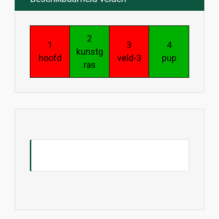
2
1
3
4
kunstg
hoofd
veld-3
pup
ras