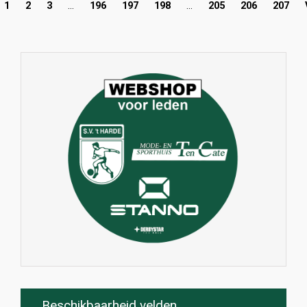
1
2
3
…
196
197
198
…
205
206
207
Beschikbaarheid velden