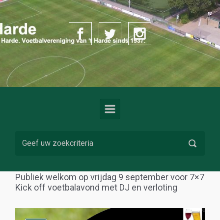
Spring naar de hoofdinhoud
Publiek welkom op vrijdag 9 september voor 7×7
Kick off voetbalavond met DJ en verloting