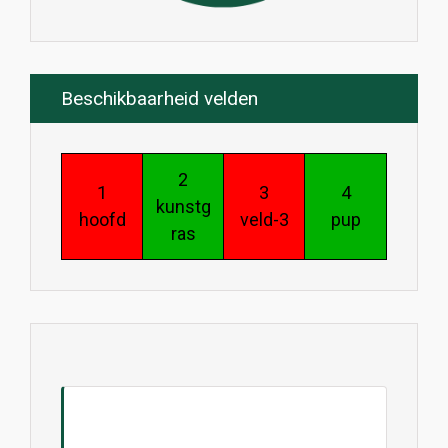
Beschikbaarheid velden
2
1
3
4
kunstg
hoofd
veld-3
pup
ras