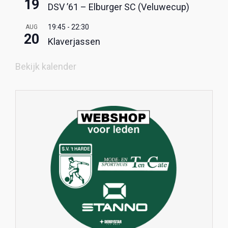
19
DSV ’61 – Elburger SC (Veluwecup)
19:45
-
22:30
AUG
20
Klaverjassen
Bekijk kalender