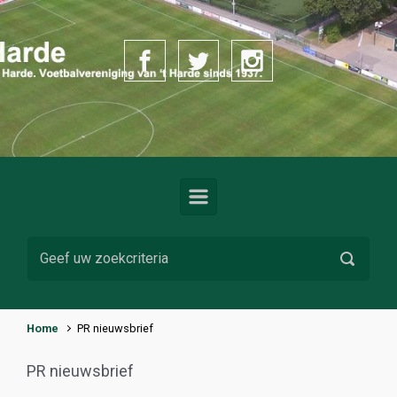
Spring naar de hoofdinhoud
Home
PR nieuwsbrief
PR nieuwsbrief