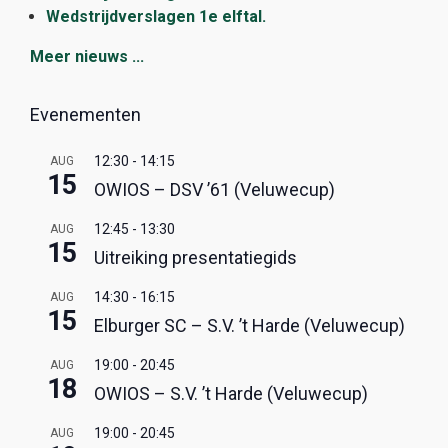
Wedstrijdverslagen 1e elftal.
Meer nieuws ...
Evenementen
12:30
-
14:15
AUG
15
OWIOS – DSV ’61 (Veluwecup)
12:45
-
13:30
AUG
15
Uitreiking presentatiegids
14:30
-
16:15
AUG
15
Elburger SC – S.V. ’t Harde (Veluwecup)
19:00
-
20:45
AUG
18
OWIOS – S.V. ’t Harde (Veluwecup)
19:00
-
20:45
AUG