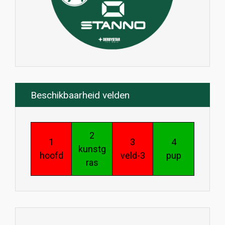
Beschikbaarheid velden
2
1
3
4
kunstg
hoofd
veld-3
pup
ras