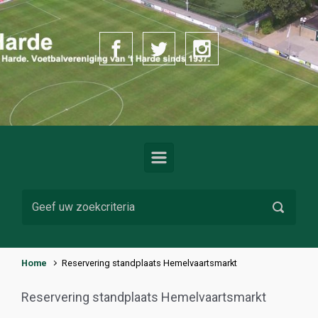
Spring naar de hoofdinhoud
Home
Reservering standplaats Hemelvaartsmarkt
Reservering standplaats Hemelvaartsmarkt