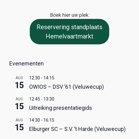
Boek hier uw plek:
Reservering standplaats
Hemelvaartmarkt
Evenementen
12:30
-
14:15
AUG
15
OWIOS – DSV ’61 (Veluwecup)
12:45
-
13:30
AUG
15
Uitreiking presentatiegids
14:30
-
16:15
AUG
15
Elburger SC – S.V. ’t Harde (Veluwecup)