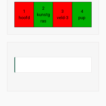
2
1
3
4
kunstg
hoofd
veld-3
pup
ras