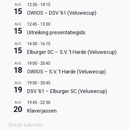
12:30
-
14:15
AUG
15
OWIOS – DSV ’61 (Veluwecup)
12:45
-
13:30
AUG
15
Uitreiking presentatiegids
14:30
-
16:15
AUG
15
Elburger SC – S.V. ’t Harde (Veluwecup)
19:00
-
20:45
AUG
18
OWIOS – S.V. ’t Harde (Veluwecup)
19:00
-
20:45
AUG
19
DSV ’61 – Elburger SC (Veluwecup)
19:45
-
22:30
AUG
20
Klaverjassen
Bekijk kalender