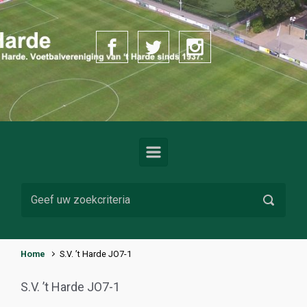
Spring naar de hoofdinhoud
Home
S.V. ’t Harde JO7-1
S.V. ’t Harde JO7-1