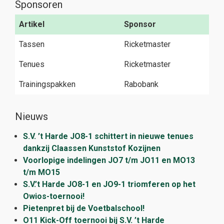
Sponsoren
Artikel
Sponsor
Tassen
Ricketmaster
Tenues
Ricketmaster
Trainingspakken
Rabobank
Nieuws
S.V. ’t Harde JO8-1 schittert in nieuwe tenues
dankzij Claassen Kunststof Kozijnen
Voorlopige indelingen JO7 t/m JO11 en MO13
t/m MO15
S.V.’t Harde JO8-1 en JO9-1 triomferen op het
Owios-toernooi!
Pietenpret bij de Voetbalschool!
O11 Kick-Off toernooi bij S.V. ’t Harde