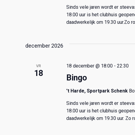
Sinds vele jaren wordt er steev
n
18.00 uur is het clubhuis geope
daadwerkelijk om 19.30 uur.Zo ro
a
v
december 2026
i
18 december @ 18:00
-
22:30
g
VR
18
Bingo
a
't Harde, Sportpark Schenk
Bo
t
Sinds vele jaren wordt er steev
i
18.00 uur is het clubhuis geope
daadwerkelijk om 19.30 uur. Zo r
e