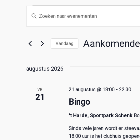
Evenementen
E
V
u
v
l
e
e
Aankomende
e
Vandaag
n
n
S
k
e
e
augustus 2026
e
l
y
e
w
m
c
o
21 augustus @ 18:00
-
22:30
VR
t
21
r
e
e
Bingo
d
e
i
n
r
't Harde, Sportpark Schenk
Bo
n
e
.
Sinds vele jaren wordt er steev
t
e
Z
18.00 uur is het clubhuis geope
n