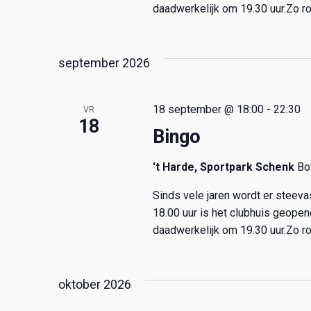
o
e
daadwerkelijk om 19.30 uur.Zo ro
d
e
a
k
n
t
v
u
september 2026
o
Z
m
o
.
r
o
18 september @ 18:00
-
22:30
VR
E
18
Bingo
v
e
e
't Harde, Sportpark Schenk
Bo
n
k
e
Sinds vele jaren wordt er steev
m
e
18.00 uur is het clubhuis geope
e
daadwerkelijk om 19.30 uur.Zo ro
n
n
t
e
e
oktober 2026
n
m