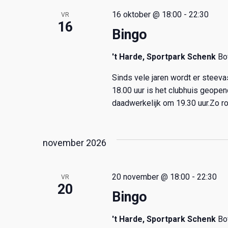
n
e
16 oktober @ 18:00
-
22:30
VR
t
w
16
k
Bingo
e
e
y
't Harde, Sportpark Schenk
Bo
w
e
Sinds vele jaren wordt er steev
o
r
18.00 uur is het clubhuis geope
r
d
daadwerkelijk om 19.30 uur.Zo ro
.
g
november 2026
e
v
20 november @ 18:00
-
22:30
VR
20
e
Bingo
n
't Harde, Sportpark Schenk
Bo