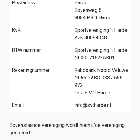
Postadres
Harde
Bovenweg 8
8084 PB 't Harde
KvK
Sportvereniging 't Harde
KvK 40094348
BTW nummer
Sportvereniging 't Harde
NL002715235B01
Rekeningnummer
Rabobank Noord Veluwe
NL66 RABO 0387 655
972
t.n.v. S.V. 't Harde
Email
info@svtharde.nl
Bovenstaande vereniging wordt hierna ‘de vereniging’
genoemd.