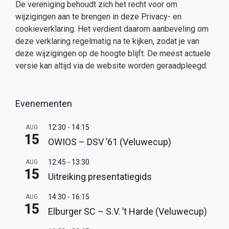
De vereniging behoudt zich het recht voor om
wijzigingen aan te brengen in deze Privacy- en
cookieverklaring. Het verdient daarom aanbeveling om
deze verklaring regelmatig na te kijken, zodat je van
deze wijzigingen op de hoogte blijft. De meest actuele
versie kan altijd via de website worden geraadpleegd.
Evenementen
12:30
-
14:15
AUG
15
OWIOS – DSV ’61 (Veluwecup)
12:45
-
13:30
AUG
15
Uitreiking presentatiegids
14:30
-
16:15
AUG
15
Elburger SC – S.V. ’t Harde (Veluwecup)