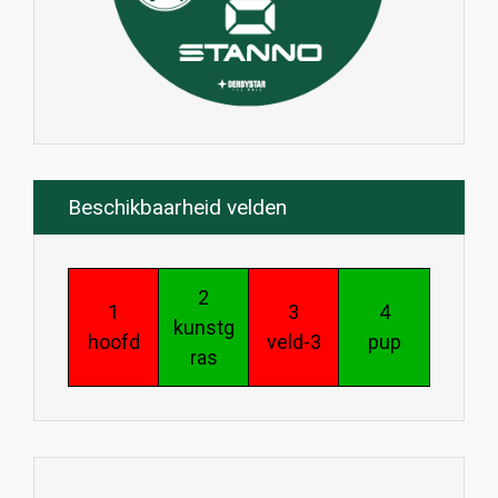
Beschikbaarheid velden
2
1
3
4
kunstg
hoofd
veld-3
pup
ras