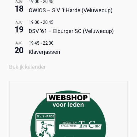
19:00
-
20:45
AUG
18
OWIOS – S.V. ’t Harde (Veluwecup)
19:00
-
20:45
AUG
19
DSV ’61 – Elburger SC (Veluwecup)
19:45
-
22:30
AUG
20
Klaverjassen
Bekijk kalender