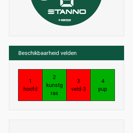
Beschikbaarheid velden
2
1
3
4
kunstg
hoofd
veld-3
pup
ras