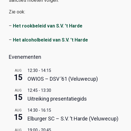
sancties moeten volgen.
Zie ook:
–
Het rookbeleid van S.V. ’t Harde
–
Het alcoholbeleid van S.V. ’t Harde
Evenementen
12:30
-
14:15
AUG
15
OWIOS – DSV ’61 (Veluwecup)
12:45
-
13:30
AUG
15
Uitreiking presentatiegids
14:30
-
16:15
AUG
15
Elburger SC – S.V. ’t Harde (Veluwecup)
19:00
-
20:45
AUG