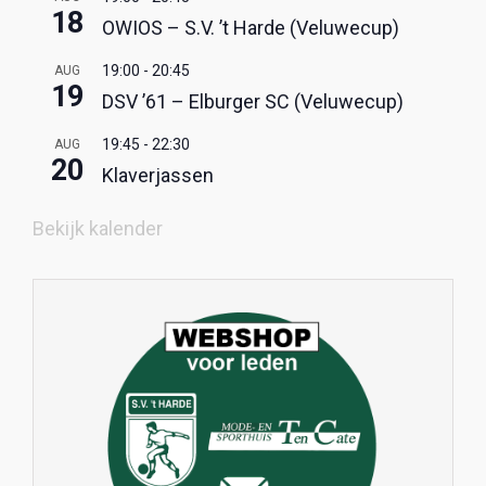
18
OWIOS – S.V. ’t Harde (Veluwecup)
19:00
-
20:45
AUG
19
DSV ’61 – Elburger SC (Veluwecup)
19:45
-
22:30
AUG
20
Klaverjassen
Bekijk kalender