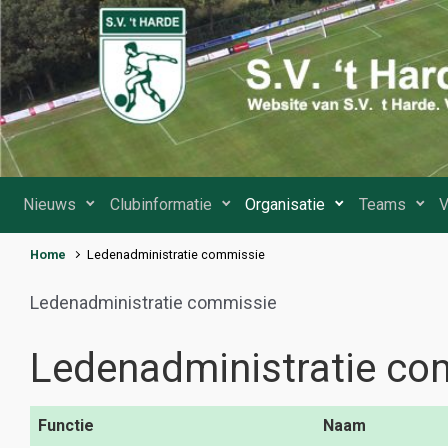
Spring naar de hoofdinhoud
Nieuws
Clubinformatie
Organisatie
Teams
V
Home
Ledenadministratie commissie
Ledenadministratie commissie
Ledenadministratie co
Functie
Naam