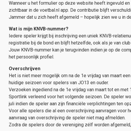
Wanneer u het formulier op deze website heeft ingevuld en de
zichtbaar in de voetbal.nl app. De contributie blijft verschul
Jammer dat u zich heeft afgemeld – hopelijk zien we u in d
Wat is mijn KNVB-nummer?
Iedere speler krijgt bij inschrijving een uniek KNVB-relati
registratie bij de bond en blijft hetzelfde, ook als je van club
Jouw KNVB-nummer kan je terugvinden indien je op de comput
het persoonlijk profiel.
Overschrijven
Het is niet meer mogelijk om na de 1e vrijdag van maart ee
huidige seizoen voor spelers van JO13 en ouder.
Verzoeken ingediend na de 1e vrijdag van maart tot en met 
Sportlink verleend voor het volgende seizoen. De speler wo
juli indien de speler aan zijn financiële verplichtingen ten o
Voor alle spelers die al een overschrijving aanvragen voor h
aanvraag van overschrijving de speler niet mag afmelden.
Zodra de spelers door de vereniging zélf worden afgemeld, 