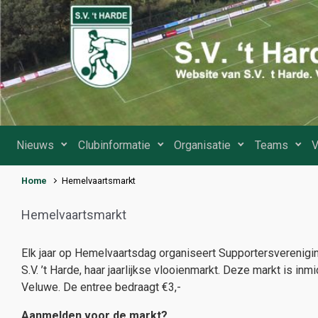
Spring naar de hoofdinhoud
Nieuws
Clubinformatie
Organisatie
Teams
V
Home
Hemelvaartsmarkt
Hemelvaartsmarkt
Elk jaar op Hemelvaartsdag organiseert Supportersverenigi
S.V. ’t Harde, haar jaarlijkse vlooienmarkt. Deze markt is in
Veluwe. De entree bedraagt €3,-
Aanmelden voor de markt?