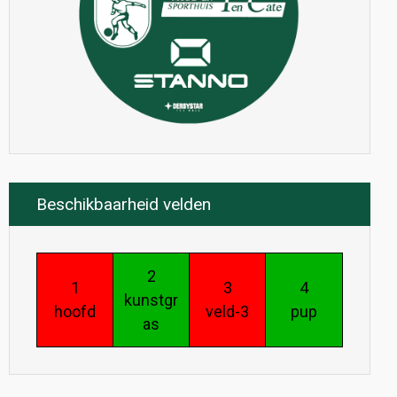
Beschikbaarheid velden
2
1
3
4
kunstgr
hoofd
veld-3
pup
as