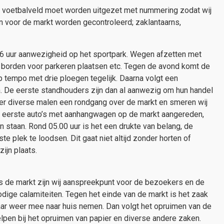
et voetbalveld moet worden uitgezet met nummering zodat wij
 voor de markt worden gecontroleerd; zaklantaarns,
36 uur aanwezigheid op het sportpark. Wegen afzetten met
, borden voor parkeren plaatsen etc. Tegen de avond komt de
ap tempo met drie ploegen tegelijk. Daarna volgt een
an. De eerste standhouders zijn dan al aanwezig om hun handel
gt er diverse malen een rondgang over de markt en smeren wij
de eerste auto’s met aanhangwagen op de markt aangereden,
en staan. Rond 05.00 uur is het een drukte van belang, de
te plek te loodsen. Dit gaat niet altijd zonder horten of
ijn plaats.
ens de markt zijn wij aanspreekpunt voor de bezoekers en de
odige calamiteiten. Tegen het einde van de markt is het zaak
waar weer mee naar huis nemen. Dan volgt het opruimen van de
lpen bij het opruimen van papier en diverse andere zaken.