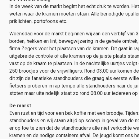
In de week van de markt begint het echt druk te worden. H
weten waar de kramen moeten staan. Alle benodigde spullen
priklichten, portofoons etc.
Woensdag voor de markt beginnen wij aan een verblijf van 
borden, hekken en lint, bewegwijzering in de gehele omtrek
firma Zegers voor het plaatsen van de kramen. Dit gaat in r
uitgebreide controle of alle kramen op de juiste plaats sta
vast op de kraam te plaatsen. In de nachtelijke uurtjes vol
250 broodjes voor de vrijwilligers. Rond 03.00 uur komen 
dit zijn de fanatieke standhouders die graag als eerste will
fietsers proberen in rap tempo alle standhouders naar de juis
stoten maar uiteindelijk staat zo rond 08.00 uur iedereen op z
De markt
Even rust en tijd voor een bak koffie met een broodje. Tijd
standhouders en wij staan altijd op scherp in geval van de n
er op toe te zien dat de standhouders alle niet verkochte 
kramen en de nodige containers afval. De jeugd komt ons he