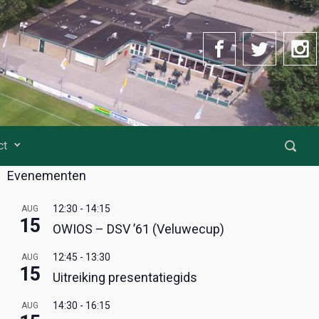
ct
Evenementen
12:30
-
14:15
AUG
15
OWIOS – DSV ’61 (Veluwecup)
12:45
-
13:30
AUG
15
Uitreiking presentatiegids
14:30
-
16:15
AUG