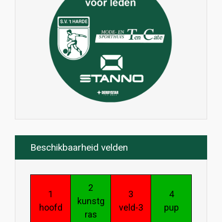
Beschikbaarheid velden
2
1
3
4
kunstg
hoofd
veld-3
pup
ras