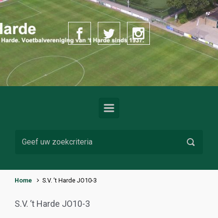
Spring naar de hoofdinhoud
Home
S.V. ’t Harde JO10-3
S.V. ’t Harde JO10-3