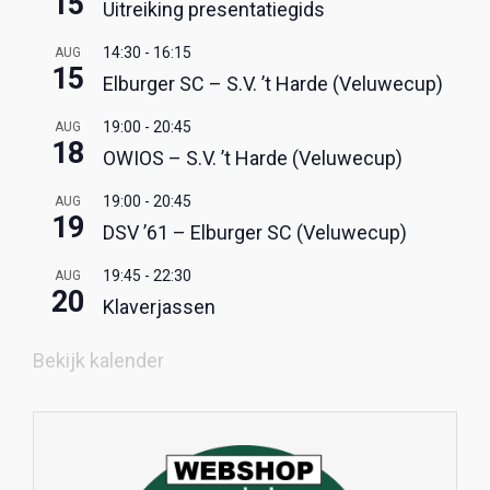
15
Uitreiking presentatiegids
14:30
-
16:15
AUG
15
Elburger SC – S.V. ’t Harde (Veluwecup)
19:00
-
20:45
AUG
18
OWIOS – S.V. ’t Harde (Veluwecup)
19:00
-
20:45
AUG
19
DSV ’61 – Elburger SC (Veluwecup)
19:45
-
22:30
AUG
20
Klaverjassen
Bekijk kalender