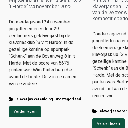
Prijswinnaars klaverjasklub “S.V.
Prijswinnaars v
’t Harde” 24 november 2022.
klaverjassen 1
van de 2e zesw
kompetitieperiod
Donderdagavond 24 november
jongstleden is er door 29
Donderdagavond 
deelnemers geklaverjast bij de
jongstleden is er
klaverjasklub “S.V. ’t Harde” in de
deelnemers geklav
gezellige kantine op sportpark
klaverjasklub “S.V.
“Schenk” aan de Bovenweg 8 in ’t
gezellige kantine
Harde. Met de score van 5675
“Schenk” aan de B
punten was Wim Ruitenberg die
Harde. Met de sc
avond de beste. Dit zijn de namen
punten was Bertu
van de andere …
avond net aan de 
namen van …
Klaverjas vereniging
,
Uncategorized
Klaverjas veren
Verder lezen
Verder lezen