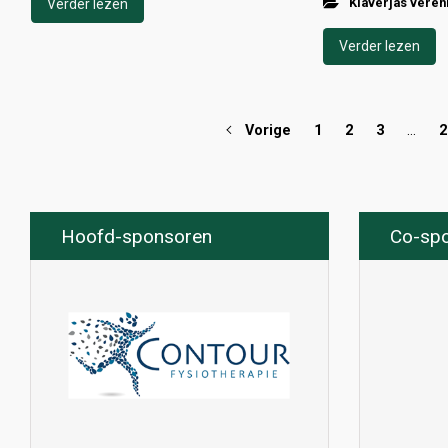
Klaverjas veren
Verder lezen
Verder lezen
Vorige
1
2
3
…
2
Hoofd-sponsoren
Co-sp