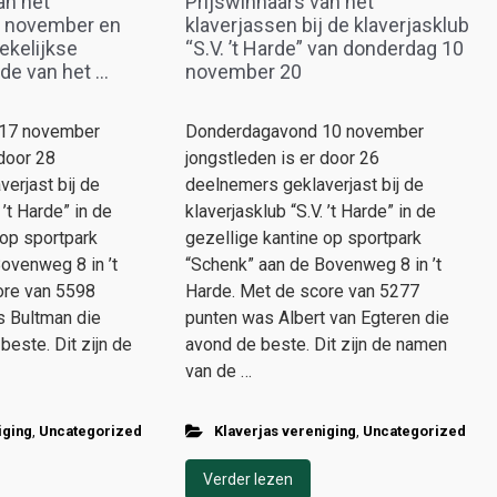
an het
Prijswinnaars van het
7 november en
klaverjassen bij de klaverjasklub
ekelijkse
“S.V. ’t Harde” van donderdag 10
e van het ...
november 20
17 november
Donderdagavond 10 november
 door 28
jongstleden is er door 26
erjast bij de
deelnemers geklaverjast bij de
 ’t Harde” in de
klaverjasklub “S.V. ’t Harde” in de
 op sportpark
gezellige kantine op sportpark
ovenweg 8 in ’t
“Schenk” aan de Bovenweg 8 in ’t
ore van 5598
Harde. Met de score van 5277
s Bultman die
punten was Albert van Egteren die
beste. Dit zijn de
avond de beste. Dit zijn de namen
van de …
iging
,
Uncategorized
Klaverjas vereniging
,
Uncategorized
Verder lezen