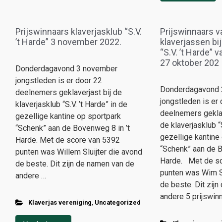
Prijswinnaars klaverjasklub “S.V.
Prijswinnaars v
’t Harde” 3 november 2022.
klaverjassen bij
“S.V. ’t Harde”
27 oktober 202
Donderdagavond 3 november
jongstleden is er door 22
Donderdagavond 
deelnemers geklaverjast bij de
jongstleden is er
klaverjasklub “S.V. ’t Harde” in de
deelnemers geklav
gezellige kantine op sportpark
de klaverjasklub “S
“Schenk” aan de Bovenweg 8 in ’t
gezellige kantine
Harde. Met de score van 5392
“Schenk” aan de B
punten was Willem Sluijter die avond
Harde. Met de s
de beste. Dit zijn de namen van de
punten was Wim S
andere …
de beste. Dit zij
andere 5 prijswin
Klaverjas vereniging
,
Uncategorized