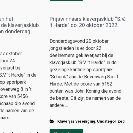
an het
Prijswinnaars klaverjasklub “S.V.
 de klaverjasklub
’t Harde” do. 20 oktober 2022.
 van donderdag
Donderdagavond 20 oktober
jongstleden is er door 22
27 oktober
deelnemers geklaverjast bij de
 door 24
klaverjasklub “S.V. ’t Harde” in de
erjast bij
gezellige kantine op sportpark
.V. ’t Harde” in de
“Schenk” aan de Bovenweg 8 in ’t
 op sportpark
Harde. Met de score van 5152
ovenweg 8 in ’t
punten was John Koning die avond
core van 5456
de beste. Dit zijn de namen van de
chaap die avond
andere …
n de namen van de
naars …
Klaverjas vereniging
,
Uncategorized