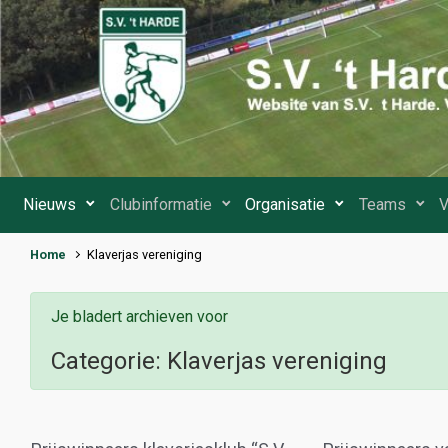
Spring naar de hoofdinhoud
Nieuws
Clubinformatie
Organisatie
Teams
V
Home
Klaverjas vereniging
Je bladert archieven voor
Categorie:
Klaverjas vereniging