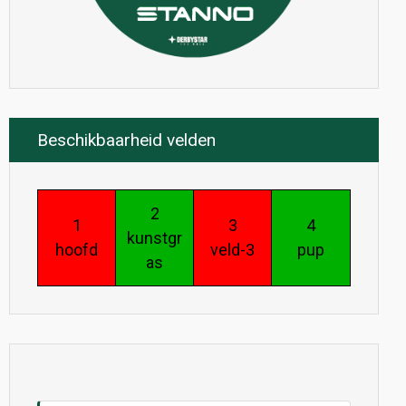
Beschikbaarheid velden
2
1
3
4
kunstgr
hoofd
veld-3
pup
as