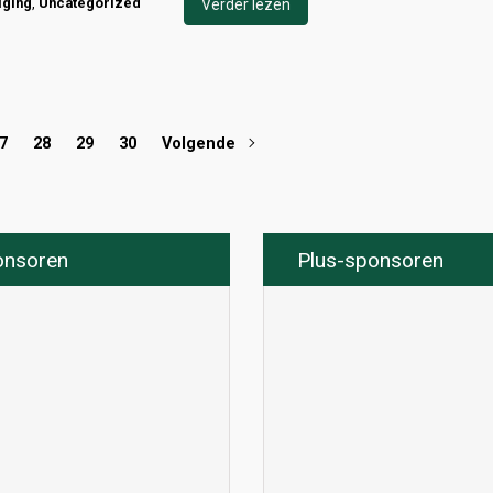
iging
,
Uncategorized
Verder lezen
7
28
29
30
Volgende
onsoren
Plus-sponsoren