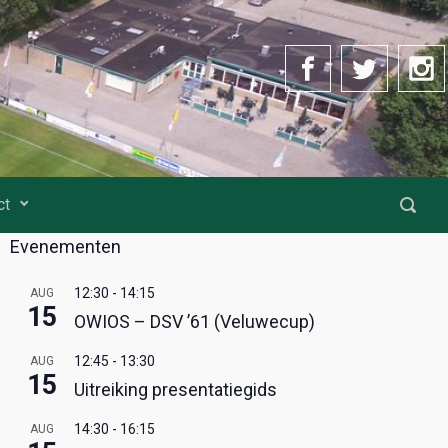
ct
Evenementen
12:30
-
14:15
AUG
15
OWIOS – DSV ’61 (Veluwecup)
12:45
-
13:30
AUG
15
Uitreiking presentatiegids
14:30
-
16:15
AUG