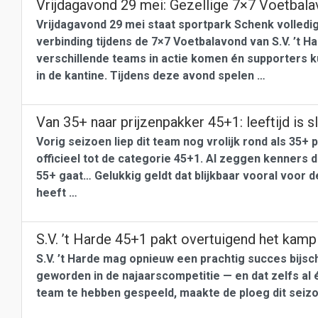
Vrijdagavond 29 mei: Gezellige 7×7 Voetbalav
Vrijdagavond 29 mei staat sportpark Schenk volledig 
verbinding tijdens de 7×7 Voetbalavond van S.V. ’t 
verschillende teams in actie komen én supporters k
in de kantine. Tijdens deze avond spelen …
Van 35+ naar prijzenpakker 45+1: leeftijd is
Vorig seizoen liep dit team nog vrolijk rond als 35+
officieel tot de categorie 45+1. Al zeggen kenners d
55+ gaat… Gelukkig geldt dat blijkbaar vooral voor 
heeft …
S.V. ’t Harde 45+1 pakt overtuigend het kam
S.V. ’t Harde mag opnieuw een prachtig succes bijsc
geworden in de najaarscompetitie — en dat zelfs al 
team te hebben gespeeld, maakte de ploeg dit seizo