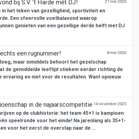
ond bij S.V. ’t Harde mét DJ!
27 mei 2026
in het teken van gezelligheid, sportiviteit en
Harde. Een sfeervolle voetbalavond waarop
unnen genieten van een gezellige derde helft met DJ
 slechts een rugnummer!
8 mei 2026
 ploeg, maar inmiddels behoort het gezelschap
at de gemiddelde leeftijd stiekem eerder richting de
de ervaring en niet voor de resultaten. Want opnieuw
pioenschap in de najaarscompetitie
14 november 2025
hrijven op de clubhistorie: het team 45+1 is kampioen
één speelronde voor het einde! Na jarenlang als 35+1-
en voor het eerst de overstap naar de …