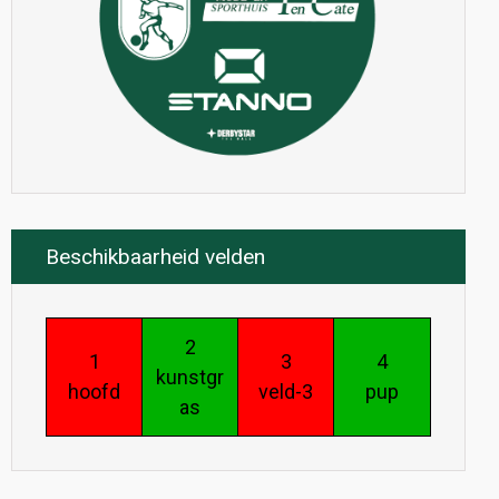
Beschikbaarheid velden
2
1
3
4
kunstgr
hoofd
veld-3
pup
as