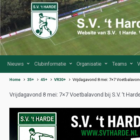
Spring naar de hoofdinhoud
Nieuws
Clubinformatie
Organisatie
Teams
V
Home
35+
45+
VR30+
Vrijdagavond 8 mei: 7×7 Voetbalavond 
Vrijdagavond 8 mei: 7×7 Voetbalavond bij S.V. ’t Hard