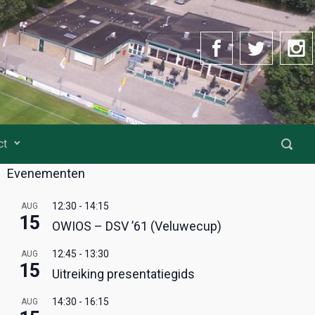
ct
Evenementen
12:30
-
14:15
AUG
15
OWIOS – DSV ’61 (Veluwecup)
12:45
-
13:30
AUG
15
Uitreiking presentatiegids
14:30
-
16:15
AUG