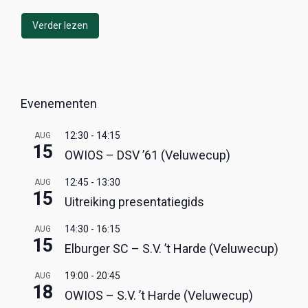
Verder lezen
Evenementen
12:30
-
14:15
AUG
15
OWIOS – DSV ’61 (Veluwecup)
12:45
-
13:30
AUG
15
Uitreiking presentatiegids
14:30
-
16:15
AUG
15
Elburger SC – S.V. ’t Harde (Veluwecup)
19:00
-
20:45
AUG
18
OWIOS – S.V. ’t Harde (Veluwecup)