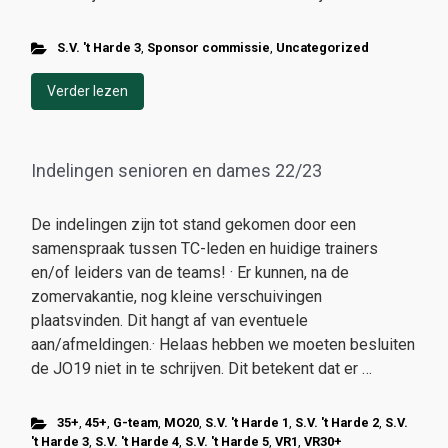
S.V. 't Harde 3
,
Sponsor commissie
,
Uncategorized
Verder lezen
Indelingen senioren en dames 22/23
De indelingen zijn tot stand gekomen door een
samenspraak tussen TC-leden en huidige trainers
en/of leiders van de teams! · Er kunnen, na de
zomervakantie, nog kleine verschuivingen
plaatsvinden. Dit hangt af van eventuele
aan/afmeldingen.· Helaas hebben we moeten besluiten
de JO19 niet in te schrijven. Dit betekent dat er …
35+
,
45+
,
G-team
,
MO20
,
S.V. 't Harde 1
,
S.V. 't Harde 2
,
S.V.
't Harde 3
,
S.V. 't Harde 4
,
S.V. 't Harde 5
,
VR1
,
VR30+