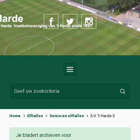
Spring naar de hoofdinhoud
Home
Elftallen
Senioren elftallen
S.V. 't Harde 3
Je bladert archieven voor