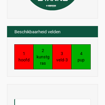
Beschikbaarheid velden
2
1
3
4
kunstg
hoofd
veld-3
pup
ras