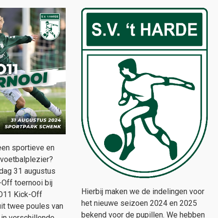
 een sportieve en
 voetbalplezier?
dag 31 augustus
Off toernooi bij
Hierbij maken we de indelingen voor
 O11 Kick-Off
het nieuwe seizoen 2024 en 2025
uit twee poules van
bekend voor de pupillen. We hebben
e in verschillende