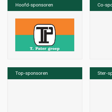
Hoofd-sponsoren
Co-sp
Top-sponsoren
Ster-s