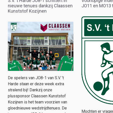
S.V. ’t Harde JO8-1 schittert in
Voorlopige inde
nieuwe tenues dankzij Claassen
JO11 en MO13 
Kunststof Kozijnen
De spelers van JO8-1 van S.V. ’t
Harde staan er deze week extra
stralend bij! Dankzij onze
plussponsor Claassen Kunststof
Kozijnen is het team voorzien van
gloednieuwe wedstrijdtenues. De
Mochten er vragen