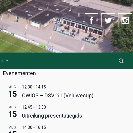
ct
Evenementen
12:30
-
14:15
AUG
15
OWIOS – DSV ’61 (Veluwecup)
12:45
-
13:30
AUG
15
Uitreiking presentatiegids
14:30
-
16:15
AUG