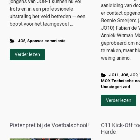
jongens van JO8-1 kunnen nu vol
aanleiding van de
trots en in een professionele
er contact opge
uitstraling het veld betreden — een
Bennie Smeijers 
boost voor het teamgevoel …
JO10) Fabian de 
Anniek Witman MO
JO8
,
Sponsor commissie
geprobeerd om n
te maken, maar hi
Verder lezen
weinig animo.
JO11
,
JO8
,
JO9
,
MO9
,
Technische c
Uncategorized
Verder lezen
Pietenpret bij de Voetbalschool!
O11 Kick-Off toer
Harde