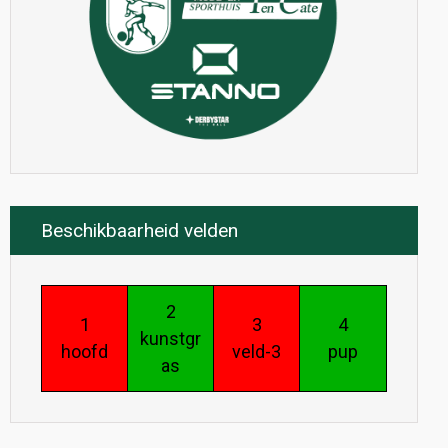
Beschikbaarheid velden
2
1
3
4
kunstgr
hoofd
veld-3
pup
as