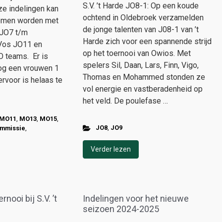
S.V. ’t Harde JO8-1: Op een koude
ze indelingen kan
ochtend in Oldebroek verzamelden
nomen worden met
de jonge talenten van J08-1 van ’t
(JO7 t/m
Harde zich voor een spannende strijd
Vos JO11 en
op het toernooi van Owios. Met
 teams. Er is
spelers Sil, Daan, Lars, Finn, Vigo,
og een vrouwen 1
Thomas en Mohammed stonden ze
ervoor is helaas te
vol energie en vastberadenheid op
het veld. De poulefase …
MO11
,
MO13
,
MO15
,
JO8
,
JO9
ommissie
,
Verder lezen
nooi bij S.V. ’t
Indelingen voor het nieuwe
seizoen 2024-2025