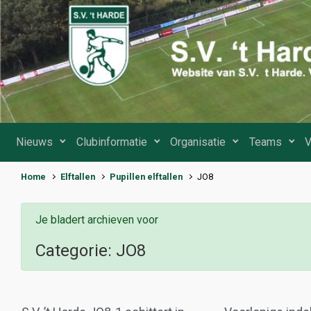
Spring naar de hoofdinhoud
Nieuws
Clubinformatie
Organisatie
Teams
V
Home
Elftallen
Pupillen elftallen
JO8
Je bladert archieven voor
Categorie:
JO8