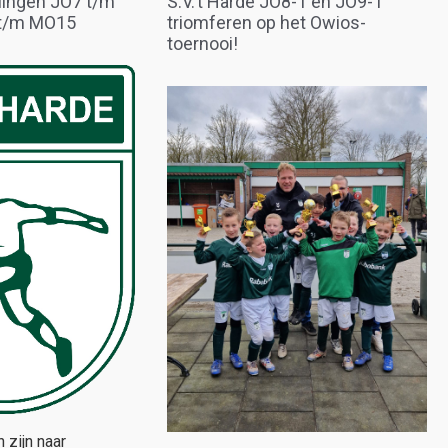
lingen JO7 t/m
S.V.’t Harde JO8-1 en JO9-1
t/m MO15
triomferen op het Owios-
toernooi!
 zijn naar