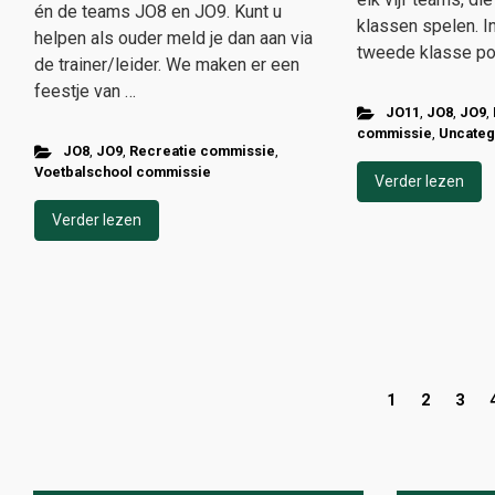
én de teams JO8 en JO9. Kunt u
klassen spelen. I
helpen als ouder meld je dan aan via
tweede klasse po
de trainer/leider. We maken er een
feestje van …
JO11
,
JO8
,
JO9
,
commissie
,
Uncateg
JO8
,
JO9
,
Recreatie commissie
,
Voetbalschool commissie
Verder lezen
Verder lezen
1
2
3