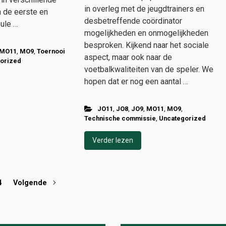
in overleg met de jeugdtrainers en
n de eerste en
desbetreffende coördinator
ule …
mogelijkheden en onmogelijkheden
besproken. Kijkend naar het sociale
MO11
,
MO9
,
Toernooi
aspect, maar ook naar de
orized
voetbalkwaliteiten van de speler. We
hopen dat er nog een aantal …
JO11
,
JO8
,
JO9
,
MO11
,
MO9
,
Technische commissie
,
Uncategorized
Verder lezen
4
Volgende