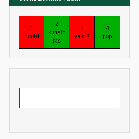
2
1
3
4
kunstg
hoofd
veld-3
pup
ras