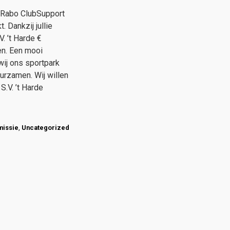
e Rabo ClubSupport
 Dankzij jullie
. ’t Harde €
en. Een mooi
ij ons sportpark
urzamen. Wij willen
S.V. ’t Harde
missie
,
Uncategorized