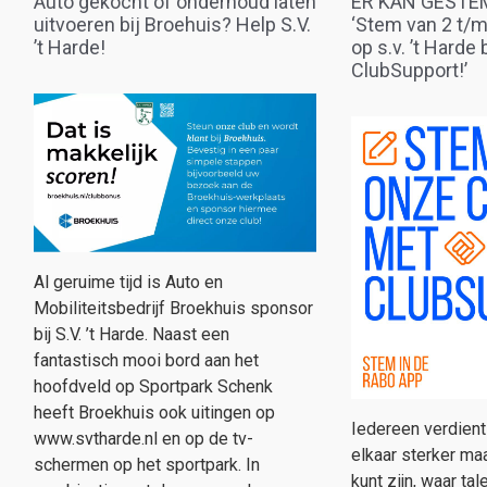
Auto gekocht of onderhoud laten
ER KAN GESTE
uitvoeren bij Broehuis? Help S.V.
‘Stem van 2 t/
’t Harde!
op s.v. ’t Harde
ClubSupport!’
Al geruime tijd is Auto en
Mobiliteitsbedrijf Broekhuis sponsor
bij S.V. ’t Harde. Naast een
fantastisch mooi bord aan het
hoofdveld op Sportpark Schenk
heeft Broekhuis ook uitingen op
Iedereen verdient
www.svtharde.nl en op de tv-
elkaar sterker maa
schermen op het sportpark. In
kunt zijn, waar tal