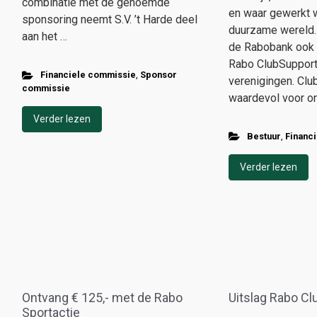
combinatie met de genoemde
en waar gewerkt 
sponsoring neemt S.V. ’t Harde deel
duurzame wereld.
aan het …
de Rabobank ook d
Rabo ClubSupport,
Financiele commissie
,
Sponsor
verenigingen. Club
commissie
waardevol voor on
Verder lezen
Bestuur
,
Financ
Verder lezen
Ontvang € 125,- met de Rabo
Uitslag Rabo C
Sportactie