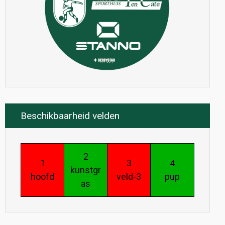
Beschikbaarheid velden
2
1
3
4
kunstgr
hoofd
veld-3
pup
as