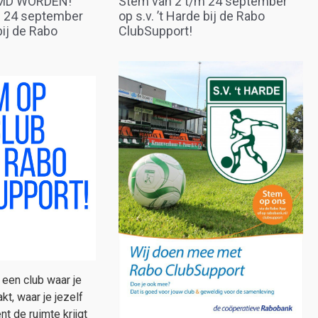
MD WORDEN!
Stem van 2 t/m 24 september
m 24 september
op s.v. ’t Harde bij de Rabo
 bij de Rabo
ClubSupport!
 een club waar je
kt, waar je jezelf
ent de ruimte krijgt