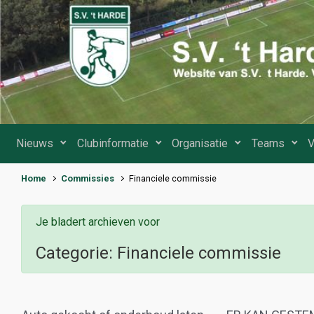
Spring naar de hoofdinhoud
Nieuws
Clubinformatie
Organisatie
Teams
V
Home
Commissies
Financiele commissie
Je bladert archieven voor
Categorie:
Financiele commissie