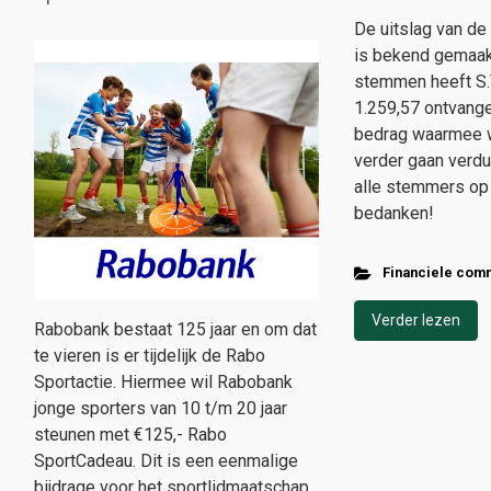
De uitslag van d
is bekend gemaakt.
stemmen heeft S.V
1.259,57 ontvang
bedrag waarmee w
verder gaan verdu
alle stemmers op 
bedanken!
Financiele com
Verder lezen
Rabobank bestaat 125 jaar en om dat
te vieren is er tijdelijk de Rabo
Sportactie. Hiermee wil Rabobank
jonge sporters van 10 t/m 20 jaar
steunen met €125,- Rabo
SportCadeau. Dit is een eenmalige
bijdrage voor het sportlidmaatschap.