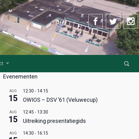
ct
Evenementen
12:30
-
14:15
AUG
15
OWIOS – DSV ’61 (Veluwecup)
12:45
-
13:30
AUG
15
Uitreiking presentatiegids
14:30
-
16:15
AUG