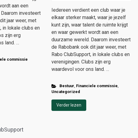
wordt aan een
Iedereen verdient een club waar je
 Daarom investeert
elkaar sterker maakt, waar je jezelf
it jaar weer, met
kunt zijn, waar talent de ruimte krijgt
 in lokale clubs en
en waar gewerkt wordt aan een
s zijn erg
duurzame wereld. Daarom investeert
s land. …
de Rabobank ook dit jaar weer, met
Rabo ClubSupport, in lokale clubs en
iele commissie
verenigingen. Clubs zijn erg
waardevol voor ons land. …
Bestuur
,
Financiele commissie
,
Uncategorized
Verder lezen
lubSupport