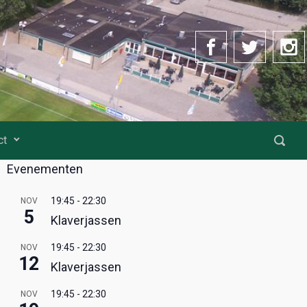
ct
Evenementen
19:45
-
22:30
NOV
5
Klaverjassen
19:45
-
22:30
NOV
12
Klaverjassen
19:45
-
22:30
NOV