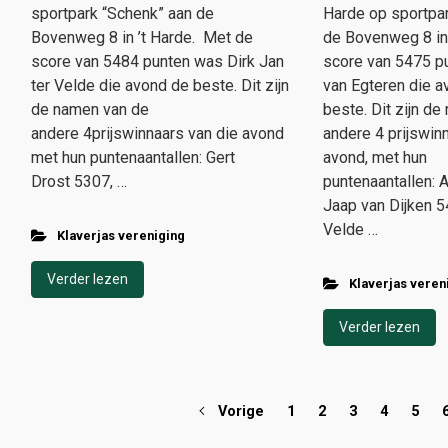
sportpark “Schenk” aan de
Harde op sportpa
Bovenweg 8 in ’t Harde. ​Met de
de Bovenweg 8 in 
score van 5484 punten was Dirk Jan
score van 5475 p
ter Velde die avond de beste. Dit zijn
van Egteren die a
de namen van de
beste. Dit zijn d
andere 4prijswinnaars van die avond
andere 4 prijswin
met hun puntenaantallen: Gert
avond, met hun
Drost 5307, …
puntenaantallen:
Jaap van Dijken 54
Velde …
Klaverjas vereniging
Verder lezen
Klaverjas veren
Verder lezen
Vorige
1
2
3
4
5