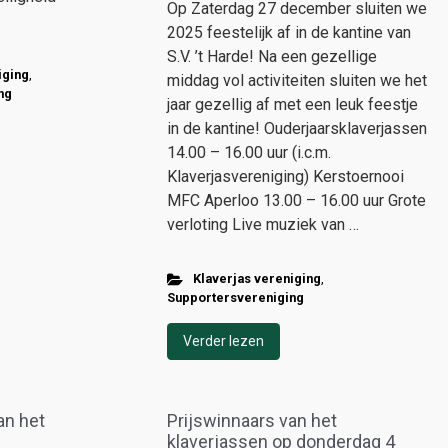
Op Zaterdag 27 december sluiten we
2025 feestelijk af in de kantine van
S.V. ’t Harde! Na een gezellige
iging
,
middag vol activiteiten sluiten we het
ng
jaar gezellig af met een leuk feestje
in de kantine! Ouderjaarsklaverjassen
14.00 – 16.00 uur (i.c.m.
Klaverjasvereniging) Kerstoernooi
MFC Aperloo 13.00 – 16.00 uur Grote
verloting Live muziek van …
Klaverjas vereniging
,
Supportersvereniging
Verder lezen
an het
Prijswinnaars van het
klaverjassen op donderdag 4