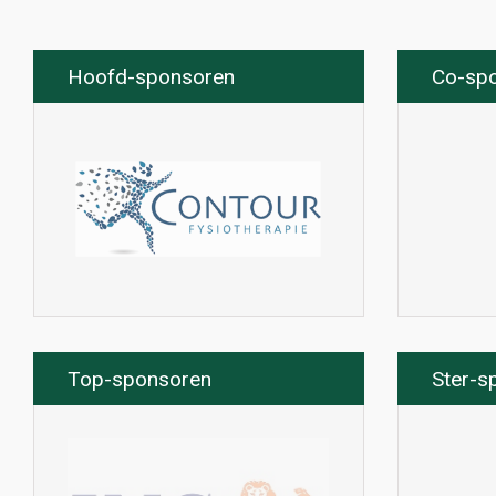
Hoofd-sponsoren
Co-sp
Top-sponsoren
Ster-s