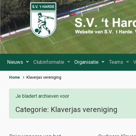
Spring naar de hoofdinhoud
Nieuws
Clubinformatie
Organisatie
Teams
V
Home
Klaverjas vereniging
Je bladert archieven voor
Categorie:
Klaverjas vereniging