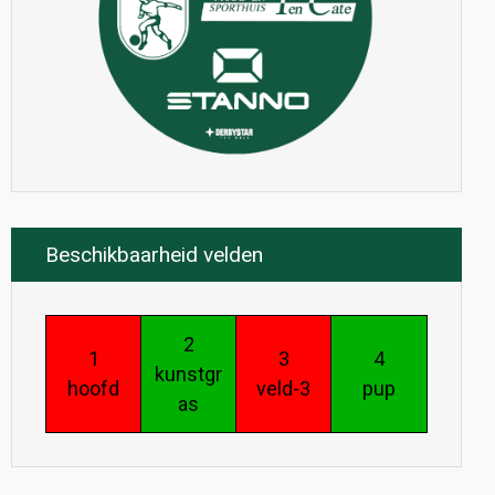
Beschikbaarheid velden
2
1
3
4
kunstgr
hoofd
veld-3
pup
as