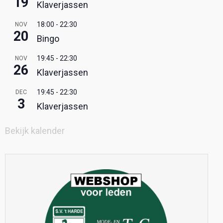
19
Klaverjassen
18:00
-
22:30
NOV
20
Bingo
19:45
-
22:30
NOV
26
Klaverjassen
19:45
-
22:30
DEC
3
Klaverjassen
Bekijk kalender