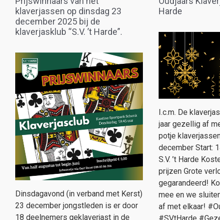
Prijswinnaars van het
Oudjaars Klaverj
klaverjassen op dinsdag 23
Harde
december 2025 bij de
klaverjasklub “S.V. ’t Harde”.
I.c.m. De klaverja
jaar gezellig af 
potje klaverjasse
december Start: 1
S.V. ’t Harde Kost
prijzen Grote verl
gegarandeerd! Ko
Dinsdagavond (in verband met Kerst)
mee en we sluiten 
23 december jongstleden is er door
af met elkaar! #O
18 deelnemers geklaverjast in de
#SVtHarde #Geze