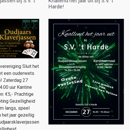
assen bij S.V. ’t
Knallend het jaar uit bij S.V. ’t
Harde!
svereniging Sluit het
met een ouderwets
n! Zaterdag 27
4.00 uur Kantine
en: €5,- Prachtige
oting Gezelligheid
m langs, speel
het jaar gezellig
udjaarsklaverjassen
lligheid