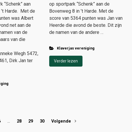
rk “Schenk” aan
op sportpark “Schenk” aan de
’t Harde. ​Met de
Bovenweg 8 in ’t Harde. Met de
unten was Albert
score van 5364 punten was Jan van
vond net aan de
Heerde die avond de beste. Dit zijn
e namen van de
de namen van de andere …
naars van die
Klaverjas vereniging
 Anneke Wegh 5472,
61, Dirk Jan ter
Verder lezen
iging
6
…
28
29
30
Volgende