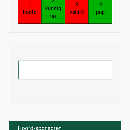
2
1
3
4
kunstg
hoofd
veld-3
pup
ras
Hoofd-sponsoren