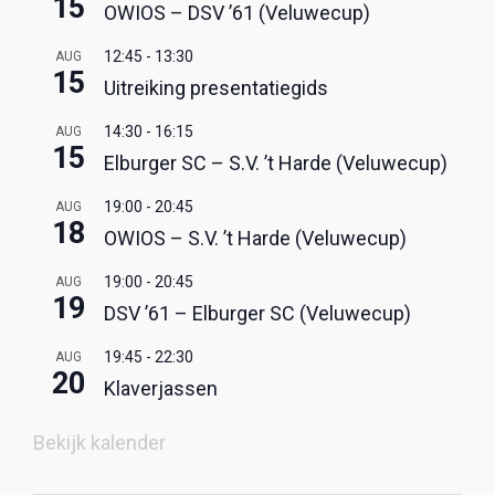
15
OWIOS – DSV ’61 (Veluwecup)
12:45
-
13:30
AUG
15
Uitreiking presentatiegids
14:30
-
16:15
AUG
15
Elburger SC – S.V. ’t Harde (Veluwecup)
19:00
-
20:45
AUG
18
OWIOS – S.V. ’t Harde (Veluwecup)
19:00
-
20:45
AUG
19
DSV ’61 – Elburger SC (Veluwecup)
19:45
-
22:30
AUG
20
Klaverjassen
Bekijk kalender