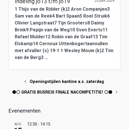
Indeling jo13 t/m jo19
23 juni 2024
1 Thijs van de Ridder (k)2 Aron Companjen3
Sam van de Reek4 Bart Spaan5 Roel Struik6
Olivier Langstraat7 Tijn Grooters8 Daimy
Brink9 Pepijn van de Weg10 Sven Everts11
Rafael Mulder12 Robin van de Graaf13 Tim
Elskamp14 Cernoux Uittenbogertaanvullen
met afvaller (s) 19-1 1 Wesley Mouw (k)2 Tim
van de Berg3 …
Openingstijden kantine a.s. zaterdag
🟢⚪️ GRATIS BUSREIS FINALE NACOMPETITIE! ⚪️🟢
Evenementen
12:30
-
14:15
AUG