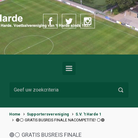
Spring naar de hoofdinhoud
Home
Supportersvereniging
S.V. 't Harde 1
🟢⚪️ GRATIS BUSREIS FINALE NACOMPETITIE! ⚪️🟢
🟢⚪️ GRATIS BUSREIS FINALE