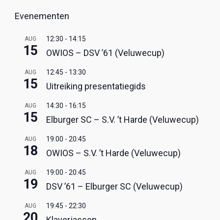
Evenementen
12:30
-
14:15
AUG
15
OWIOS – DSV ’61 (Veluwecup)
12:45
-
13:30
AUG
15
Uitreiking presentatiegids
14:30
-
16:15
AUG
15
Elburger SC – S.V. ’t Harde (Veluwecup)
19:00
-
20:45
AUG
18
OWIOS – S.V. ’t Harde (Veluwecup)
19:00
-
20:45
AUG
19
DSV ’61 – Elburger SC (Veluwecup)
19:45
-
22:30
AUG
20
Klaverjassen