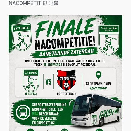
NACOMPETITIE! ⚪️🟢