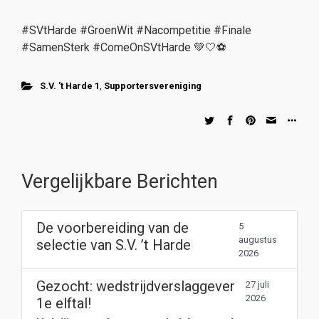
#SVtHarde #GroenWit #Nacompetitie #Finale
#SamenSterk #ComeOnSVtHarde 💚🤍⚽️
S.V. 't Harde 1
,
Supportersvereniging
Vergelijkbare Berichten
De voorbereiding van de
5
augustus
selectie van S.V. ’t Harde
2026
Gezocht: wedstrijdverslaggever
27 juli
2026
1e elftal!