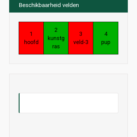
Beschikbaarheid velden
2
1
3
4
kunstg
hoofd
veld-3
pup
ras