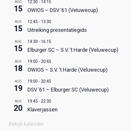
12:30
-
14:15
AUG
15
OWIOS – DSV ’61 (Veluwecup)
12:45
-
13:30
AUG
15
Uitreiking presentatiegids
14:30
-
16:15
AUG
15
Elburger SC – S.V. ’t Harde (Veluwecup)
19:00
-
20:45
AUG
18
OWIOS – S.V. ’t Harde (Veluwecup)
19:00
-
20:45
AUG
19
DSV ’61 – Elburger SC (Veluwecup)
19:45
-
22:30
AUG
20
Klaverjassen
Bekijk kalender