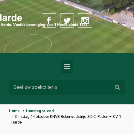
Spring naar de hoofdinhoud
Home
Uncategorized
Dinsdag 14 oktober KNVB Bekerwedstrijd S.D.C. Putten – S.V. ’t
Harde