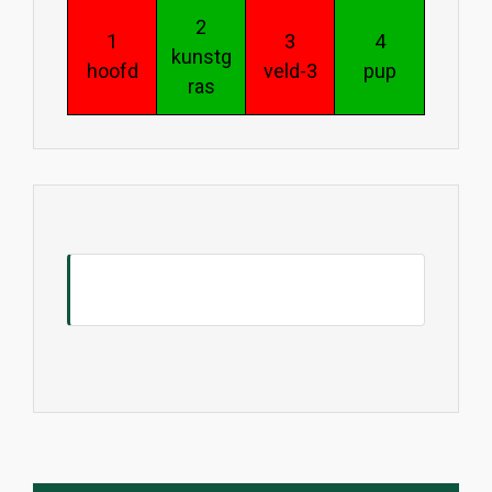
2
1
3
4
kunstg
hoofd
veld-3
pup
ras