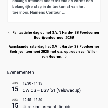
onlangs officieel ondertekend en vormt een
belangrijke stap in de toekomst van het
toernooi. Namens Contour …
Fantastiche dag op het S.V. ’t Harde- SB Foodcorner
Bedrijventoernooi 2025!
Aanstaande zaterdag het S.V. ’t Harde- SB Foodcorner
Bedrijventoernooi 2025 met o.a. optreden van Willem
van Hooren.
Evenementen
12:30
-
14:15
AUG
15
OWIOS – DSV ’61 (Veluwecup)
12:45
-
13:30
AUG
15
Uitreiking presentatiegids