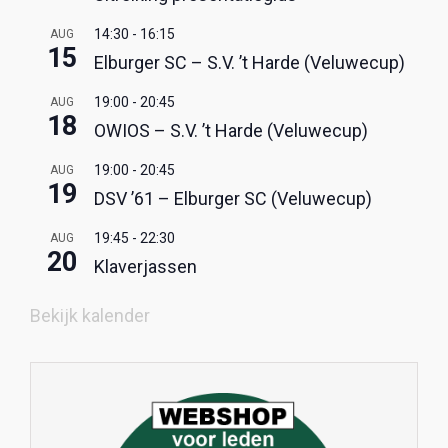
14:30
-
16:15
AUG
15
Elburger SC – S.V. ’t Harde (Veluwecup)
19:00
-
20:45
AUG
18
OWIOS – S.V. ’t Harde (Veluwecup)
19:00
-
20:45
AUG
19
DSV ’61 – Elburger SC (Veluwecup)
19:45
-
22:30
AUG
20
Klaverjassen
Bekijk kalender