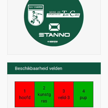
Beschikbaarheid velden
2
1
3
4
kunstg
hoofd
veld-3
pup
ras