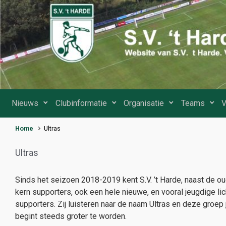
Spring naar de hoofdinhoud
Nieuws
Clubinformatie
Organisatie
Teams
V
Home
Ultras
Ultras
Sinds het seizoen 2018-2019 kent S.V. ’t Harde, naast de o
kern supporters, ook een hele nieuwe, en vooral jeugdige li
supporters. Zij luisteren naar de naam Ultras en deze groep
begint steeds groter te worden.