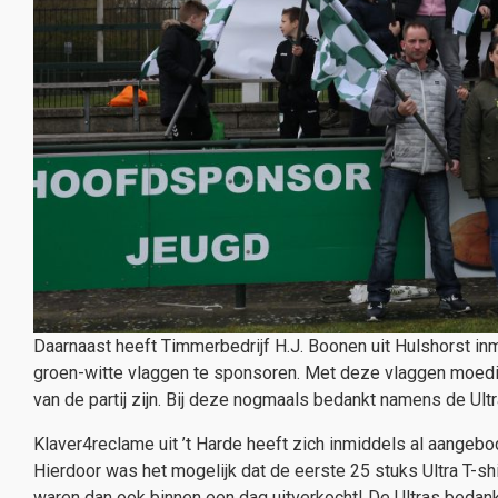
Daarnaast heeft Timmerbedrijf H.J. Boonen uit Hulshorst inm
groen-witte vlaggen te sponsoren. Met deze vlaggen moedige
van de partij zijn. Bij deze nogmaals bedankt namens de Ult
Klaver4reclame uit ’t Harde heeft zich inmiddels al aangebod
Hierdoor was het mogelijk dat de eerste 25 stuks Ultra T-s
waren dan ook binnen een dag uitverkocht! De Ultras bedan