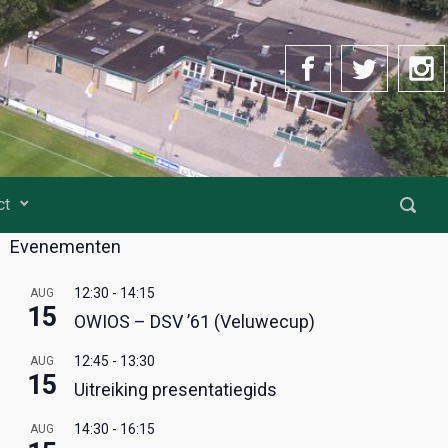
ct
Evenementen
12:30
-
14:15
AUG
15
OWIOS – DSV ’61 (Veluwecup)
12:45
-
13:30
AUG
15
Uitreiking presentatiegids
14:30
-
16:15
AUG