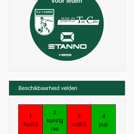
Beschikbaarheid velden
2
1
3
4
kunstg
hoofd
veld-3
pup
ras