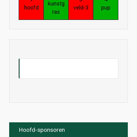
kunstg
hoofd
veld-3
pup
ras
Hoofd-sponsoren