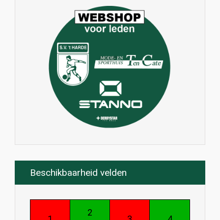
Beschikbaarheid velden
2
1
3
4