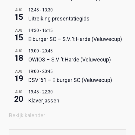
12:45
-
13:30
AUG
15
Uitreiking presentatiegids
14:30
-
16:15
AUG
15
Elburger SC – S.V. ’t Harde (Veluwecup)
19:00
-
20:45
AUG
18
OWIOS – S.V. ’t Harde (Veluwecup)
19:00
-
20:45
AUG
19
DSV ’61 – Elburger SC (Veluwecup)
19:45
-
22:30
AUG
20
Klaverjassen
Bekijk kalender