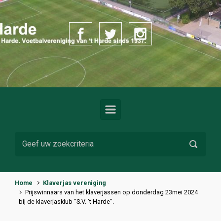
Spring naar de hoofdinhoud
Home
Klaverjas vereniging
Prijswinnaars van het klaverjassen op donderdag 23mei 2024
bij de klaverjasklub “S.V. ’t Harde”.