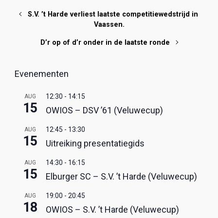
S.V. ’t Harde verliest laatste competitiewedstrijd in
Vaassen.
D’r op of d’r onder in de laatste ronde
Evenementen
12:30
-
14:15
AUG
15
OWIOS – DSV ’61 (Veluwecup)
12:45
-
13:30
AUG
15
Uitreiking presentatiegids
14:30
-
16:15
AUG
15
Elburger SC – S.V. ’t Harde (Veluwecup)
19:00
-
20:45
AUG
18
OWIOS – S.V. ’t Harde (Veluwecup)