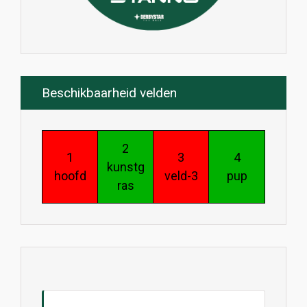
Beschikbaarheid velden
2
1
3
4
kunstg
hoofd
veld-3
pup
ras