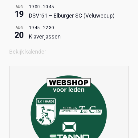
19:00
-
20:45
AUG
19
DSV ’61 – Elburger SC (Veluwecup)
19:45
-
22:30
AUG
20
Klaverjassen
Bekijk kalender