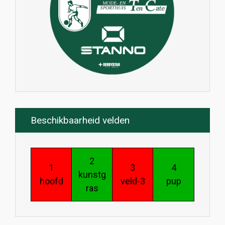
Beschikbaarheid velden
2
1
3
4
kunstg
hoofd
veld-3
pup
ras