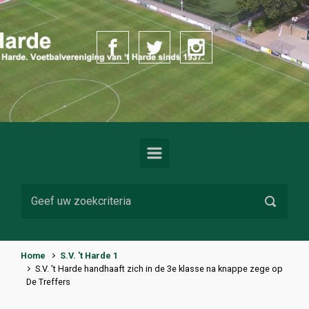
Spring naar de hoofdinhoud
Home
S.V. 't Harde 1
S.V. ’t Harde handhaaft zich in de 3e klasse na knappe zege op
De Treffers