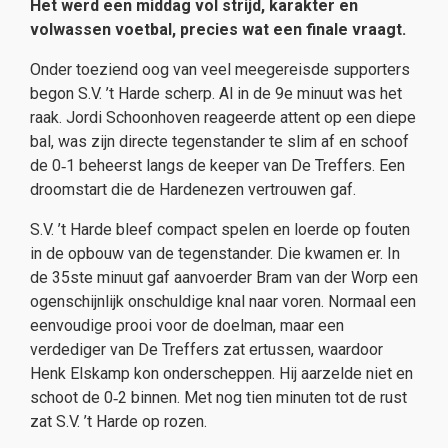
Het werd een middag vol strijd, karakter en
volwassen voetbal, precies wat een finale vraagt.
Onder toeziend oog van veel meegereisde supporters
begon S.V. ’t Harde scherp. Al in de 9e minuut was het
raak. Jordi Schoonhoven reageerde attent op een diepe
bal, was zijn directe tegenstander te slim af en schoof
de 0‑1 beheerst langs de keeper van De Treffers. Een
droomstart die de Hardenezen vertrouwen gaf.
S.V. ’t Harde bleef compact spelen en loerde op fouten
in de opbouw van de tegenstander. Die kwamen er. In
de 35ste minuut gaf aanvoerder Bram van der Worp een
ogenschijnlijk onschuldige knal naar voren. Normaal een
eenvoudige prooi voor de doelman, maar een
verdediger van De Treffers zat ertussen, waardoor
Henk Elskamp kon onderscheppen. Hij aarzelde niet en
schoot de 0‑2 binnen. Met nog tien minuten tot de rust
zat S.V. ’t Harde op rozen.