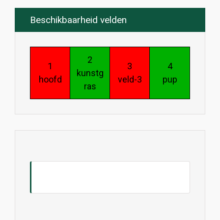
Beschikbaarheid velden
2
1
3
4
kunstg
hoofd
veld-3
pup
ras