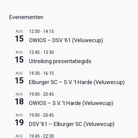
Evenementen
12:30
-
14:15
AUG
15
OWIOS – DSV ’61 (Veluwecup)
12:45
-
13:30
AUG
15
Uitreiking presentatiegids
14:30
-
16:15
AUG
15
Elburger SC – S.V. ’t Harde (Veluwecup)
19:00
-
20:45
AUG
18
OWIOS – S.V. ’t Harde (Veluwecup)
19:00
-
20:45
AUG
19
DSV ’61 – Elburger SC (Veluwecup)
19:45
-
22:30
AUG