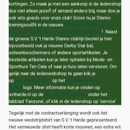
kortingen. Zo maak je met een aankoop in de ledenshop
dus niet alleen jezelf of iemand anders blij, maar doe je
ook iets goeds voor onze club! Scoor nu je Stanno
trainingsoutfit in de nieuwe
STANNO Webshop van
S.V. ’t Harde, Mode- en Sporthuis Ten
Cate
! Naast
de groene S.V. ’t Harde Stanno clublijn bestel je hier
bijvoorbeeld ook je nieuwe Derby Star bal,
scheenbeschermers of andere sportartikelen. Je
bestelde artikelen kun je later ophalen bij Mode- en
Sporthuis Ten Cate of naar je huis laten versturen. Om
gelijk naar de ledenwebshop te gaan klik je
op
www.svtharde.nl
op het
‘Webshop voor
leden
’
logo. Meer informatie kun je vinden op
svtharde.nl op de
pagina ‘Ledenshop’
onder het
tabblad ‘Fanzone’, of klik in de ledenshop op ‘service’
Tegelijk met de contractverlenging wordt ook het
nieuwe wedstrijdshirt van S.V. ’t Harde gepresenteerd.
Het vernieuwde shirt heeft korte mouwen, een extra wit