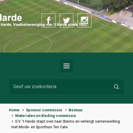
Spring naar de hoofdinhoud
Home
Sponsor commissie
Bestuur
Materialen en kleding commissie
S.V. ’t Harde stapt over naar Stanno en verlengt samenwerking
met Mode- en Sporthuis Ten Cate