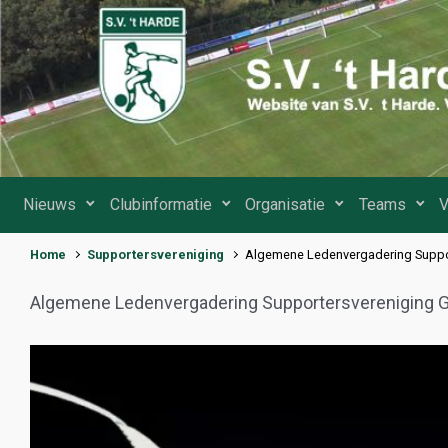
Spring naar de hoofdinhoud
Nieuws
Clubinformatie
Organisatie
Teams
V
Home
Supportersvereniging
Algemene Ledenvergadering Suppo
Algemene Ledenvergadering Supportersvereniging 