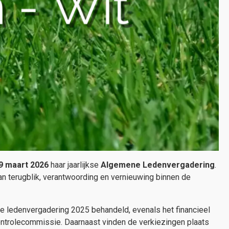
9 maart 2026
haar jaarlijkse
Algemene Ledenvergadering
.
van terugblik, verantwoording en vernieuwing binnen de
e ledenvergadering 2025 behandeld, evenals het financieel
ntrolecommissie. Daarnaast vinden de verkiezingen plaats