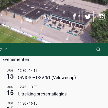
ct
Evenementen
12:30
-
14:15
AUG
15
OWIOS – DSV ’61 (Veluwecup)
12:45
-
13:30
AUG
15
Uitreiking presentatiegids
14:30
-
16:15
AUG