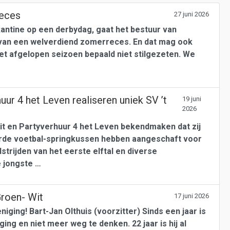
reces
27 juni 2026
kantine op een derbydag, gaat het bestuur van
 van een welverdiend zomerreces. En dat mag ook
het afgelopen seizoen bepaald niet stilgezeten. We
ur 4 het Leven realiseren uniek SV ’t
19 juni
2026
t en Partyverhuur 4 het Leven bekendmaken dat zij
arde voetbal-springkussen hebben aangeschaft voor
strijden van het eerste elftal en diverse
 jongste …
Groen- Wit
17 juni 2026
ging! Bart-Jan Olthuis (voorzitter) Sinds een jaar is
ing en niet meer weg te denken. 22 jaar is hij al