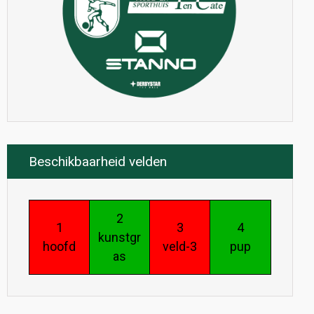
Beschikbaarheid velden
2
1
3
4
kunstgr
hoofd
veld-3
pup
as